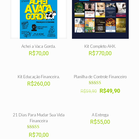
Achei a Vaca Gorda.
Kit Completo AHX.
R$
70,00
R$
770,00
Kit Educação Financeira.
Planilha de Controle Financeiro
-17%
R$
260,00
Avaliação
Original
Current
R$
49,90
R$
59,90
5.00
price
price
de 5
was:
is:
R$59,90.
R$49,90
21 Dias Para Mudar Sua Vida
A Entrega
Financeira
R$
55,00
Avaliação
R$
70,00
5.00