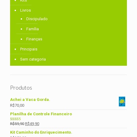
Kits
Livros
Discipulado
Família
Finanças
Principais
Sem categoria
Produtos
Achei a Vaca Gorda.
R$
70,00
Planilha de Controle Financeiro
Original
Current
R$
59,90
R$
49,90
Avaliação
5.00
de 5
price
price
Kit Caminho do Enriquecimento.
was:
is: