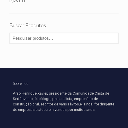
R$
250,00
R$59,90.
R$49,90.
Buscar Produtos
Sobre nos
Arão Henrique Xavier, presidente da Comunidade Cristã de
Sertãozinho, é teólogo, psicanalista, empresário de
construção civil, escritor de vários livros,e, ainda, foi dirigente
de empresas e atuou em vendas por muitos anos.