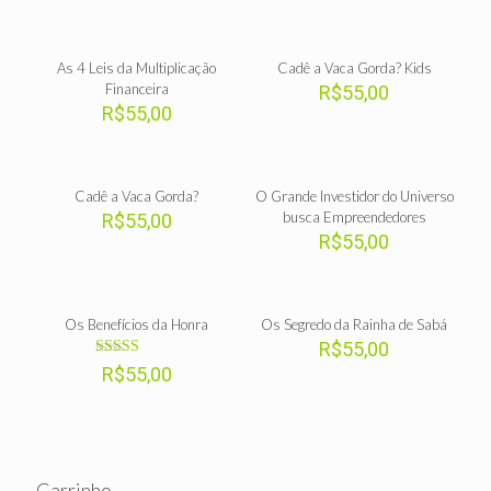
de 5
As 4 Leis da Multiplicação
Cadê a Vaca Gorda? Kids
Financeira
R$
55,00
R$
55,00
Cadê a Vaca Gorda?
O Grande Investidor do Universo
busca Empreendedores
R$
55,00
R$
55,00
Os Benefícios da Honra
Os Segredo da Rainha de Sabá
R$
55,00
Avaliação
R$
55,00
5.00
de 5
Carrinho